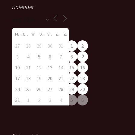
Kalender
M
D
W
D
V
Z
Z
27
28
29
30
31
1
2
9
3
4
5
6
7
8
10
11
12
13
14
15
16
17
18
19
20
21
22
23
24
25
26
27
28
29
30
31
1
2
3
4
5
6