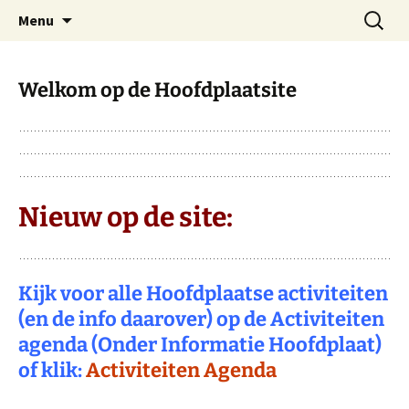
Dorp achter de dijk
Ga
Zoeken
Hoofdplaat.com
Menu
naar
naar:
de
inhoud
Welkom op de Hoofdplaatsite
Nieuw op de site:
Kijk voor alle Hoofdplaatse activiteiten
(en de info daarover) op de Activiteiten
agenda (Onder Informatie Hoofdplaat)
of klik:
Activiteiten Agenda