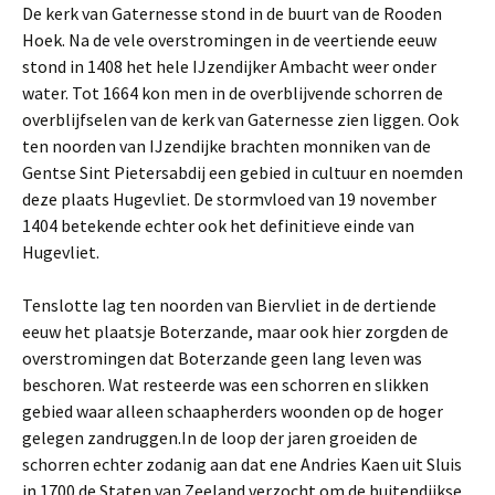
De kerk van Gaternesse stond in de buurt van de Rooden
Hoek. Na de vele overstromingen in de veertiende eeuw
stond in 1408 het hele IJzendijker Ambacht weer onder
water. Tot 1664 kon men in de overblijvende schorren de
overblijfselen van de kerk van Gaternesse zien liggen. Ook
ten noorden van IJzendijke brachten monniken van de
Gentse Sint Pietersabdij een gebied in cultuur en noemden
deze plaats Hugevliet. De stormvloed van 19 november
1404 betekende echter ook het definitieve einde van
Hugevliet.
Tenslotte lag ten noorden van Biervliet in de dertiende
eeuw het plaatsje Boterzande, maar ook hier zorgden de
overstromingen dat Boterzande geen lang leven was
beschoren. Wat resteerde was een schorren en slikken
gebied waar alleen schaapherders woonden op de hoger
gelegen zandruggen.In de loop der jaren groeiden de
schorren echter zodanig aan dat ene Andries Kaen uit Sluis
in 1700 de Staten van Zeeland verzocht om de buitendijkse