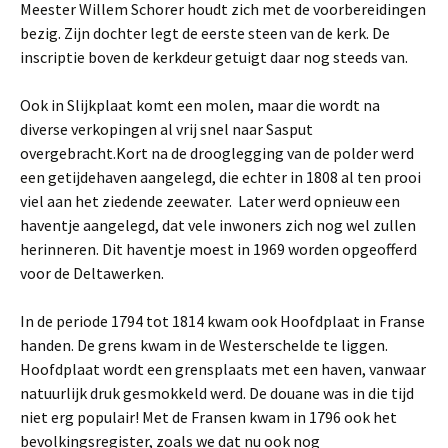
Meester Willem Schorer houdt zich met de voorbereidingen
bezig. Zijn dochter legt de eerste steen van de kerk. De
inscriptie boven de kerkdeur getuigt daar nog steeds van.
Ook in Slijkplaat komt een molen, maar die wordt na
diverse verkopingen al vrij snel naar Sasput
overgebracht.Kort na de drooglegging van de polder werd
een getijdehaven aangelegd, die echter in 1808 al ten prooi
viel aan het ziedende zeewater. Later werd opnieuw een
haventje aangelegd, dat vele inwoners zich nog wel zullen
herinneren. Dit haventje moest in 1969 worden opgeofferd
voor de Deltawerken.
In de periode 1794 tot 1814 kwam ook Hoofdplaat in Franse
handen. De grens kwam in de Westerschelde te liggen.
Hoofdplaat wordt een grensplaats met een haven, vanwaar
natuurlijk druk gesmokkeld werd. De douane was in die tijd
niet erg populair! Met de Fransen kwam in 1796 ook het
bevolkingsregister, zoals we dat nu ook nog