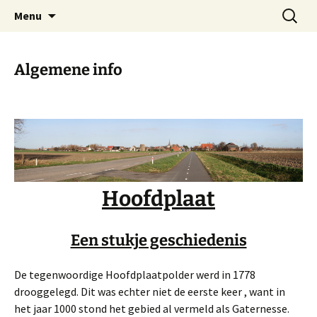
Dorp achter de dijk
Ga
Zoeken
Hoofdplaat.com
Menu
naar
naar:
de
inhoud
Algemene info
Hoofdplaat
Een stukje geschiedenis
De tegenwoordige Hoofdplaatpolder werd in 1778
drooggelegd. Dit was echter niet de eerste keer , want in
het jaar 1000 stond het gebied al vermeld als Gaternesse.