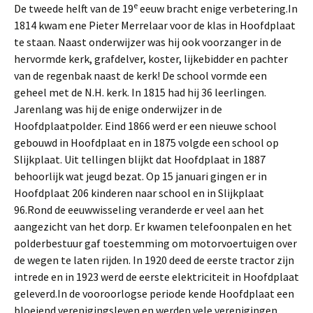
e
De tweede helft van de 19
eeuw bracht enige verbetering.In
1814 kwam ene Pieter Merrelaar voor de klas in Hoofdplaat
te staan. Naast onderwijzer was hij ook voorzanger in de
hervormde kerk, grafdelver, koster, lijkebidder en pachter
van de regenbak naast de kerk! De school vormde een
geheel met de N.H. kerk. In 1815 had hij 36 leerlingen.
Jarenlang was hij de enige onderwijzer in de
Hoofdplaatpolder. Eind 1866 werd er een nieuwe school
gebouwd in Hoofdplaat en in 1875 volgde een school op
Slijkplaat. Uit tellingen blijkt dat Hoofdplaat in 1887
behoorlijk wat jeugd bezat. Op 15 januari gingen er in
Hoofdplaat 206 kinderen naar school en in Slijkplaat
96.Rond de eeuwwisseling veranderde er veel aan het
aangezicht van het dorp. Er kwamen telefoonpalen en het
polderbestuur gaf toestemming om motorvoertuigen over
de wegen te laten rijden. In 1920 deed de eerste tractor zijn
intrede en in 1923 werd de eerste elektriciteit in Hoofdplaat
geleverd.In de vooroorlogse periode kende Hoofdplaat een
bloeiend verenigingsleven en werden vele verenigingen