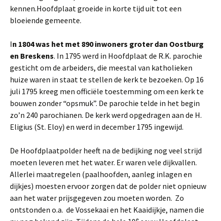
kennen.Hoofdplaat groeide in korte tijd uit tot een
bloeiende gemeente.
I
n 1804 was het met 890 inwoners groter dan Oostburg
en Breskens
. In 1795 werd in Hoofdplaat de R.K. parochie
gesticht om de arbeiders, die meestal van katholieken
huize waren in staat te stellen de kerk te bezoeken. Op 16
juli 1795 kreeg men officiële toestemming om een kerk te
bouwen zonder “opsmuk”. De parochie telde in het begin
zo’n 240 parochianen. De kerk werd opgedragen aan de H.
Eligius (St. Eloy) en werd in december 1795 ingewijd.
De Hoofdplaatpolder heeft na de bedijking nog veel strijd
moeten leveren met het water. Er waren vele dijkvallen.
Allerlei maatregelen (paalhoofden, aanleg inlagen en
dijkjes) moesten ervoor zorgen dat de polder niet opnieuw
aan het water prijsgegeven zou moeten worden. Zo
ontstonden o.a. de Vossekaai en het Kaaidijkje, namen die
e