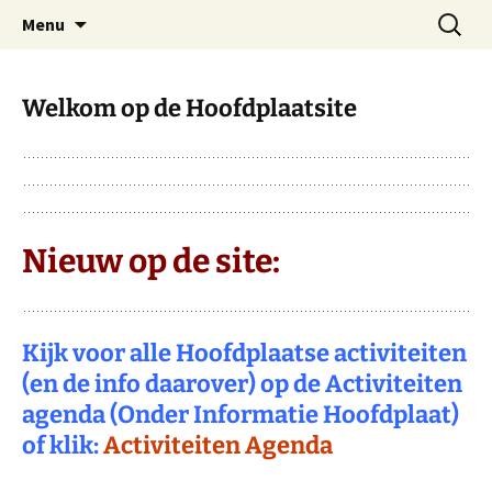
Dorp achter de dijk
Ga
Zoeken
Hoofdplaat.com
Menu
naar
naar:
de
inhoud
Welkom op de Hoofdplaatsite
Nieuw op de site:
Kijk voor alle Hoofdplaatse activiteiten
(en de info daarover) op de Activiteiten
agenda (Onder Informatie Hoofdplaat)
of klik:
Activiteiten Agenda