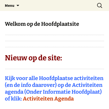
Dorp achter de dijk
Ga
Zoeken
Hoofdplaat.com
Menu
naar
naar:
de
inhoud
Welkom op de Hoofdplaatsite
Nieuw op de site:
Kijk voor alle Hoofdplaatse activiteiten
(en de info daarover) op de Activiteiten
agenda (Onder Informatie Hoofdplaat)
of klik:
Activiteiten Agenda