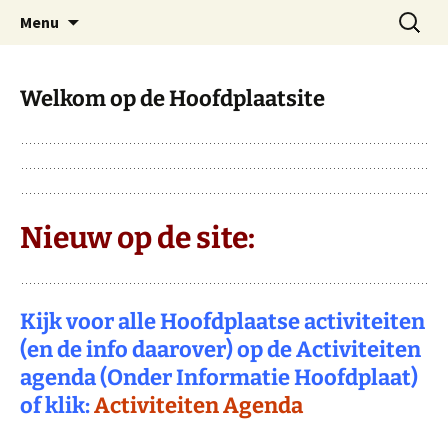
Dorp achter de dijk
Ga
Zoeken
Hoofdplaat.com
Menu
naar
naar:
de
inhoud
Welkom op de Hoofdplaatsite
Nieuw op de site:
Kijk voor alle Hoofdplaatse activiteiten
(en de info daarover) op de Activiteiten
agenda (Onder Informatie Hoofdplaat)
of klik:
Activiteiten Agenda