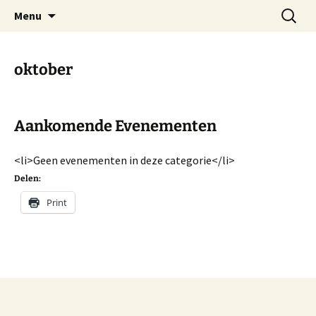
Dorp achter de dijk
Ga
Zoeken
Hoofdplaat.com
Menu
naar
naar:
de
inhoud
oktober
Aankomende Evenementen
<li>Geen evenementen in deze categorie</li>
Delen:
Print