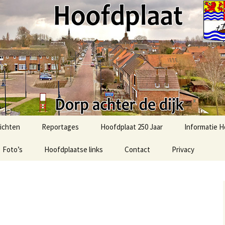
t.com
ichten
Reportages
Hoofdplaat 250 Jaar
Informatie H
Foto’s
51e Bevrijdingsmars-2025
Hoofdplaatse links
Contact
Privacy
Activiteiten
Hoofdplaat
Foto’s uit het verleden
2025: Sint in Hoofdplaat
Algemene in
Ommetje