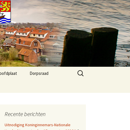
Zoeken
oofdplaat
Dorpsraad
naar:
 Agenda
Kernvisie Hoofdplaat
2024
fo
Dorpsraad Algemeen
Recente berichten
Dorpsraad berichten
Uitnodiging Koninginnemars-Nationale
Agenda Dorphuis