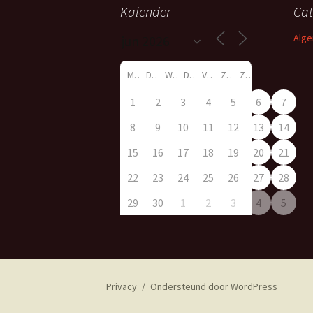
Kalender
Cat
Alg
M
D
W
D
V
Z
Z
1
2
3
4
5
6
7
8
9
10
11
12
13
14
15
16
17
18
19
20
21
22
23
24
25
26
27
28
29
30
1
2
3
4
5
Privacy
Ondersteund door WordPress