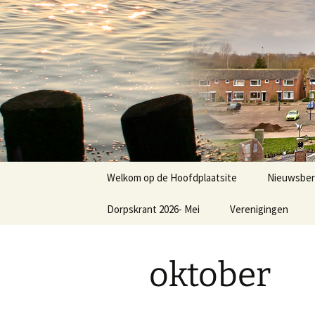
Dorp achter de dijk
Ga
naar
de
Hoofdplaa
inhoud
Welkom op de Hoofdplaatsite
Nieuwsber
Dorpskrant 2026- Mei
Verenigingen
Nieuws
E.V.C.
oktober