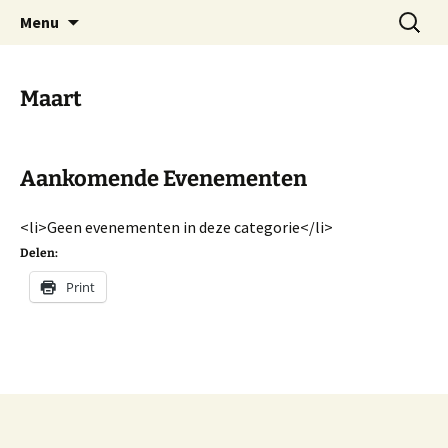
Dorp achter de dijk
Ga
Zoeken
Hoofdplaat.com
Menu
naar
naar:
de
inhoud
Maart
Aankomende Evenementen
<li>Geen evenementen in deze categorie</li>
Delen:
Print