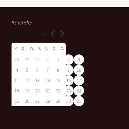
Kalender
M
D
W
D
V
Z
Z
28
29
30
31
1
2
3
4
5
6
7
8
9
10
11
12
13
14
15
16
17
18
19
20
21
22
23
24
25
26
27
28
29
30
31