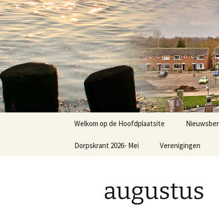
Dorp achter de dijk
Ga
naar
de
Hoofdplaa
inhoud
Welkom op de Hoofdplaatsite
Nieuwsber
Dorpskrant 2026- Mei
Verenigingen
Nieuws
E.V.C.
augustus