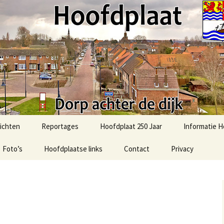
t.com
ichten
Reportages
Hoofdplaat 250 Jaar
Informatie H
Foto’s
51e Bevrijdingsmars-2025
Hoofdplaatse links
Contact
Privacy
Activiteiten
Hoofdplaat
Foto’s uit het verleden
2025: Sint in Hoofdplaat
Algemene in
Ommetje