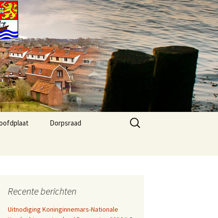
Zoeken
oofdplaat
Dorpsraad
naar:
 Agenda
Kernvisie Hoofdplaat
2024
fo
Dorpsraad Algemeen
Recente berichten
Dorpsraad berichten
Uitnodiging Koninginnemars-Nationale
Agenda Dorphuis