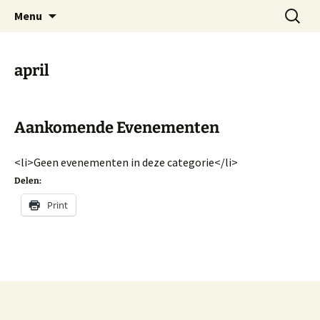
Dorp achter de dijk
Ga
Zoeken
Hoofdplaat.com
Menu
naar
naar:
de
inhoud
april
Aankomende Evenementen
<li>Geen evenementen in deze categorie</li>
Delen:
Print