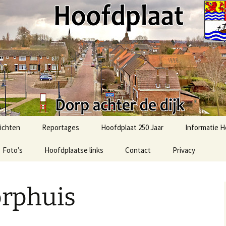
t.com
ichten
Reportages
Hoofdplaat 250 Jaar
Informatie H
Foto’s
51e Bevrijdingsmars-2025
Hoofdplaatse links
Contact
Privacy
Activiteiten
Hoofdplaat
Foto’s uit het verleden
2025: Sint in Hoofdplaat
Algemene in
rphuis
Ommetje