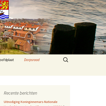
Zoeken
oofdplaat
Dorpsraad
naar:
 Agenda
Kernvisie Hoofdplaat
2024
fo
Dorpsraad Algemeen
Recente berichten
Dorpsraad berichten
Uitnodiging Koninginnemars-Nationale
Agenda Dorphuis