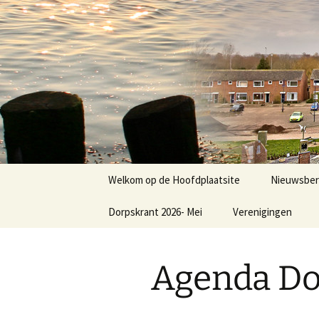
Dorp achter de dijk
Ga
naar
de
Hoofdplaa
inhoud
Welkom op de Hoofdplaatsite
Nieuwsber
Dorpskrant 2026- Mei
Verenigingen
Nieuws
E.V.C.
Agenda Do