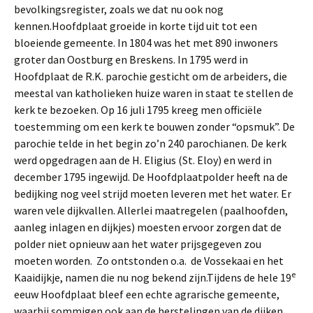
bevolkingsregister, zoals we dat nu ook nog
kennen.Hoofdplaat groeide in korte tijd uit tot een
bloeiende gemeente. In 1804 was het met 890 inwoners
groter dan Oostburg en Breskens. In 1795 werd in
Hoofdplaat de R.K. parochie gesticht om de arbeiders, die
meestal van katholieken huize waren in staat te stellen de
kerk te bezoeken. Op 16 juli 1795 kreeg men officiële
toestemming om een kerk te bouwen zonder “opsmuk”. De
parochie telde in het begin zo’n 240 parochianen. De kerk
werd opgedragen aan de H. Eligius (St. Eloy) en werd in
december 1795 ingewijd. De Hoofdplaatpolder heeft na de
bedijking nog veel strijd moeten leveren met het water. Er
waren vele dijkvallen. Allerlei maatregelen (paalhoofden,
aanleg inlagen en dijkjes) moesten ervoor zorgen dat de
polder niet opnieuw aan het water prijsgegeven zou
moeten worden. Zo ontstonden o.a. de Vossekaai en het
e
Kaaidijkje, namen die nu nog bekend zijn.Tijdens de hele 19
eeuw Hoofdplaat bleef een echte agrarische gemeente,
waarbij sommigen ook aan de herstelingen van de dijken