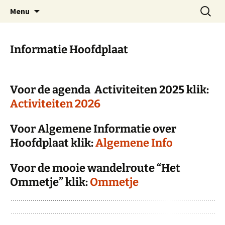
Dorp achter de dijk
Ga
Zoeken
Hoofdplaat.com
Menu
naar
naar:
de
inhoud
Informatie Hoofdplaat
Voor de agenda Activiteiten 2025 klik:
Activiteiten 2026
Voor Algemene Informatie over
Hoofdplaat klik:
Algemene Info
Voor de mooie wandelroute “Het
Ommetje” klik:
Ommetje