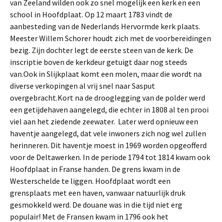
van Zeeland wilden ook zo snel mogelijk een kerk en een
school in Hoofdplaat. Op 12 maart 1783 vindt de
aanbesteding van de Nederlands Hervormde kerk plaats.
Meester Willem Schorer houdt zich met de voorbereidingen
bezig. Zijn dochter legt de eerste steen van de kerk. De
inscriptie boven de kerkdeur getuigt daar nog steeds
van.Ook in Slijkplaat komt een molen, maar die wordt na
diverse verkopingen al vrij snel naar Sasput
overgebracht.Kort na de drooglegging van de polder werd
een getijdehaven aangelegd, die echter in 1808 al ten prooi
viel aan het ziedende zeewater. Later werd opnieuw een
haventje aangelegd, dat vele inwoners zich nog wel zullen
herinneren. Dit haventje moest in 1969 worden opgeofferd
voor de Deltawerken. In de periode 1794 tot 1814 kwam ook
Hoofdplaat in Franse handen. De grens kwam in de
Westerschelde te liggen. Hoofdplaat wordt een
grensplaats met een haven, vanwaar natuurlijk druk
gesmokkeld werd. De douane was in die tijd niet erg
populair! Met de Fransen kwam in 1796 ook het