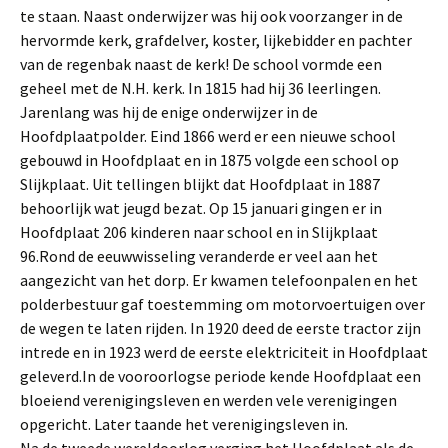
te staan. Naast onderwijzer was hij ook voorzanger in de
hervormde kerk, grafdelver, koster, lijkebidder en pachter
van de regenbak naast de kerk! De school vormde een
geheel met de N.H. kerk. In 1815 had hij 36 leerlingen.
Jarenlang was hij de enige onderwijzer in de
Hoofdplaatpolder. Eind 1866 werd er een nieuwe school
gebouwd in Hoofdplaat en in 1875 volgde een school op
Slijkplaat. Uit tellingen blijkt dat Hoofdplaat in 1887
behoorlijk wat jeugd bezat. Op 15 januari gingen er in
Hoofdplaat 206 kinderen naar school en in Slijkplaat
96.Rond de eeuwwisseling veranderde er veel aan het
aangezicht van het dorp. Er kwamen telefoonpalen en het
polderbestuur gaf toestemming om motorvoertuigen over
de wegen te laten rijden. In 1920 deed de eerste tractor zijn
intrede en in 1923 werd de eerste elektriciteit in Hoofdplaat
geleverd.In de vooroorlogse periode kende Hoofdplaat een
bloeiend verenigingsleven en werden vele verenigingen
opgericht. Later taande het verenigingsleven in.
Na de tweede wereldoorlog verging het Hoofdplaat als de