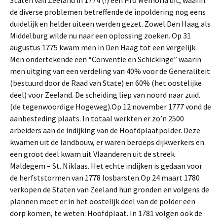
Staten van Zeeland in 1774 (!) een Pro Memoria uit, waarin
de diverse problemen betreffende de inpoldering nog eens
duidelijk en helder uiteen werden gezet. Zowel Den Haag als
Middelburg wilde nu naar een oplossing zoeken. Op 31
augustus 1775 kwam men in Den Haag tot een vergelijk.
Men ondertekende een “Conventie en Schickinge” waarin
men uitging van een verdeling van 40% voor de Generaliteit
(bestuurd door de Raad van State) en 60% (het oostelijke
deel) voor Zeeland. De scheiding liep van noord naar zuid.
(de tegenwoordige Hogeweg).Op 12 november 1777 vond de
aanbesteding plaats. In totaal werkten er zo’n 2500
arbeiders aan de indijking van de Hoofdplaatpolder. Deze
kwamen uit de landbouw, er waren beroeps dijkwerkers en
een groot deel kwam uit Vlaanderen uit de streek
Maldegem – St. Niklaas. Het echte indijken is gedaan voor
de herfststormen van 1778 losbarsten.Op 24 maart 1780
verkopen de Staten van Zeeland hun gronden en volgens de
plannen moet er in het oostelijk deel van de polder een
dorp komen, te weten: Hoofdplaat. In 1781 volgen ook de