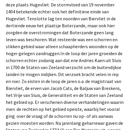
deze plaats Hugevliet. De stormvloed van 19 november
1404 betekende echter ook het definitieve einde van
Hugevliet. Tenslotte lag ten noorden van Biervliet in de
dertiende eeuw het plaatsje Boterzande, maar ook hier
zorgden de overstromingen dat Boterzande geen lang
leven was beschoren. Wat resteerde was een schorren en
slikken gebied waar alleen schaapherders woonden op de
hoger gelegen zandruggen.In de loop der jaren groeiden de
schorren echter zodanig aan dat ene Andries Kaen uit Sluis
in 1700 de Staten van Zeeland verzocht om de buitendijkse
landen te mogen indijken. Dit verzoek bracht velen in rep
en roer. Zo eisten in de loop de jaren o.a. de magistraat van
Biervliet, de erven van Jacob Cats, de Baljuw van Breskens,
het Vrije van Sluis, de Generaliteit en de Staten van Zeeland
het gebied op. Er verschenen diverse verhandelingen waarin
men de rechten op het gebied opeiste, waarbij het vooral
ging over de vraag of de schorren nu op- of als aanwas
gezien moesten worden. Na jarenlang geharrewar gaven de