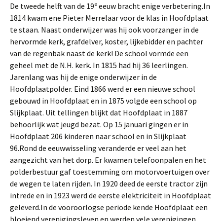
e
De tweede helft van de 19
eeuw bracht enige verbetering.In
1814 kwam ene Pieter Merrelaar voor de klas in Hoofdplaat
te staan. Naast onderwijzer was hij ook voorzanger in de
hervormde kerk, grafdelver, koster, lijkebidder en pachter
van de regenbak naast de kerk! De school vormde een
geheel met de N.H. kerk. In 1815 had hij 36 leerlingen.
Jarenlang was hij de enige onderwijzer in de
Hoofdplaatpolder. Eind 1866 werd er een nieuwe school
gebouwd in Hoofdplaat en in 1875 volgde een school op
Slijkplaat. Uit tellingen blijkt dat Hoofdplaat in 1887
behoorlijk wat jeugd bezat. Op 15 januari gingen er in
Hoofdplaat 206 kinderen naar school en in Slijkplaat
96.Rond de eeuwwisseling veranderde er veel aan het
aangezicht van het dorp. Er kwamen telefoonpalen en het
polderbestuur gaf toestemming om motorvoertuigen over
de wegen te laten rijden. In 1920 deed de eerste tractor zijn
intrede en in 1923 werd de eerste elektriciteit in Hoofdplaat
geleverd.In de vooroorlogse periode kende Hoofdplaat een
bloeiend verenigingsleven en werden vele verenigingen