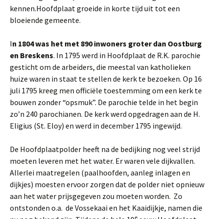
kennen.Hoofdplaat groeide in korte tijd uit tot een
bloeiende gemeente.
I
n 1804 was het met 890 inwoners groter dan Oostburg
en Breskens
. In 1795 werd in Hoofdplaat de R.K. parochie
gesticht om de arbeiders, die meestal van katholieken
huize waren in staat te stellen de kerk te bezoeken. Op 16
juli 1795 kreeg men officiële toestemming om een kerk te
bouwen zonder “opsmuk”. De parochie telde in het begin
zo’n 240 parochianen. De kerk werd opgedragen aan de H.
Eligius (St. Eloy) en werd in december 1795 ingewijd.
De Hoofdplaatpolder heeft na de bedijking nog veel strijd
moeten leveren met het water. Er waren vele dijkvallen.
Allerlei maatregelen (paalhoofden, aanleg inlagen en
dijkjes) moesten ervoor zorgen dat de polder niet opnieuw
aan het water prijsgegeven zou moeten worden. Zo
ontstonden o.a. de Vossekaai en het Kaaidijkje, namen die
e