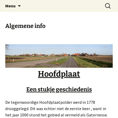
Dorp achter de dijk
Ga
Zoeken
Hoofdplaat.com
Menu
naar
naar:
de
inhoud
Algemene info
Hoofdplaat
Een stukje geschiedenis
De tegenwoordige Hoofdplaatpolder werd in 1778
drooggelegd. Dit was echter niet de eerste keer , want in
het jaar 1000 stond het gebied al vermeld als Gaternesse.