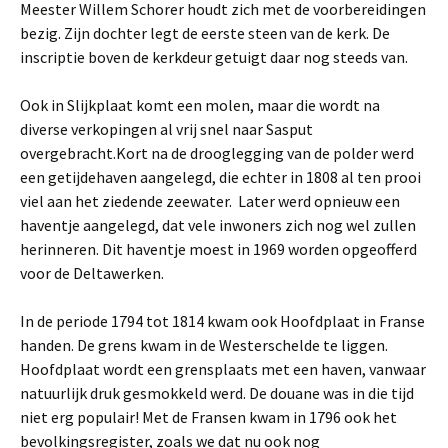
Meester Willem Schorer houdt zich met de voorbereidingen
bezig. Zijn dochter legt de eerste steen van de kerk. De
inscriptie boven de kerkdeur getuigt daar nog steeds van.
Ook in Slijkplaat komt een molen, maar die wordt na
diverse verkopingen al vrij snel naar Sasput
overgebracht.Kort na de drooglegging van de polder werd
een getijdehaven aangelegd, die echter in 1808 al ten prooi
viel aan het ziedende zeewater. Later werd opnieuw een
haventje aangelegd, dat vele inwoners zich nog wel zullen
herinneren. Dit haventje moest in 1969 worden opgeofferd
voor de Deltawerken.
In de periode 1794 tot 1814 kwam ook Hoofdplaat in Franse
handen. De grens kwam in de Westerschelde te liggen.
Hoofdplaat wordt een grensplaats met een haven, vanwaar
natuurlijk druk gesmokkeld werd. De douane was in die tijd
niet erg populair! Met de Fransen kwam in 1796 ook het
bevolkingsregister, zoals we dat nu ook nog