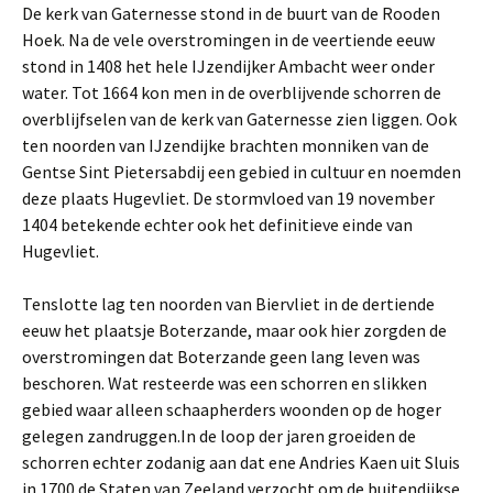
De kerk van Gaternesse stond in de buurt van de Rooden
Hoek. Na de vele overstromingen in de veertiende eeuw
stond in 1408 het hele IJzendijker Ambacht weer onder
water. Tot 1664 kon men in de overblijvende schorren de
overblijfselen van de kerk van Gaternesse zien liggen. Ook
ten noorden van IJzendijke brachten monniken van de
Gentse Sint Pietersabdij een gebied in cultuur en noemden
deze plaats Hugevliet. De stormvloed van 19 november
1404 betekende echter ook het definitieve einde van
Hugevliet.
Tenslotte lag ten noorden van Biervliet in de dertiende
eeuw het plaatsje Boterzande, maar ook hier zorgden de
overstromingen dat Boterzande geen lang leven was
beschoren. Wat resteerde was een schorren en slikken
gebied waar alleen schaapherders woonden op de hoger
gelegen zandruggen.In de loop der jaren groeiden de
schorren echter zodanig aan dat ene Andries Kaen uit Sluis
in 1700 de Staten van Zeeland verzocht om de buitendijkse