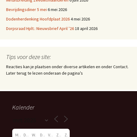
Netuitbreiding Zeeuwsvlaanderen
6 juni 2026
Bevrijdingsdiner 5 mei
6 mei 2026
Dodenherdenking Hoofdplaat 2026
4 mei 2026
Dorpsraad Hplt.: Nieuwsbrief April ’26
18 april 2026
Tips voor deze site:
Reacties kan je plaatsen onder diverse artikelen en onder Contact.
Later terug te lezen onderaan de pagina’s
Kalender
M
D
W
D
V
Z
Z