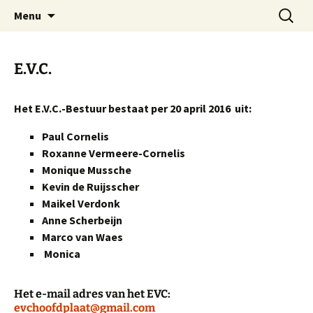
Dorp achter de dijk
Ga
Zoeken
Hoofdplaat.com
Menu
naar
naar:
de
inhoud
E.V.C.
Het E.V.C.-Bestuur bestaat per 20 april 2016 uit:
Paul Cornelis
Roxanne Vermeere-Cornelis
Monique Mussche
Kevin de Ruijsscher
Maikel Verdonk
Anne Scherbeijn
Marco van Waes
Monica
Het e-mail adres van het EVC:
evchoofdplaat@gmail.com