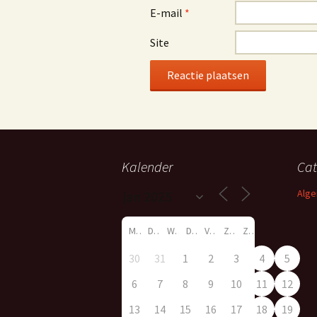
E-mail
*
Site
Kalender
Cat
Alg
M
D
W
D
V
Z
Z
30
31
1
2
3
4
5
6
7
8
9
10
11
12
13
14
15
16
17
18
19