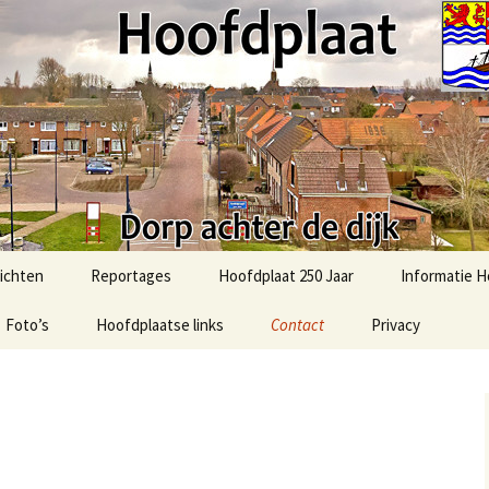
t.com
ichten
Reportages
Hoofdplaat 250 Jaar
Informatie H
Foto’s
51e Bevrijdingsmars-2025
Hoofdplaatse links
Contact
Privacy
Activiteiten
Hoofdplaat
Foto’s uit het verleden
2025: Sint in Hoofdplaat
Algemene in
Ommetje