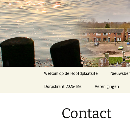
Dorp achter de dijk
Ga
naar
de
Hoofdplaa
inhoud
Welkom op de Hoofdplaatsite
Nieuwsber
Dorpskrant 2026- Mei
Verenigingen
Nieuws
E.V.C.
Contact