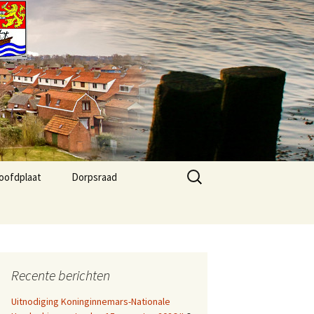
Zoeken
oofdplaat
Dorpsraad
naar:
 Agenda
Kernvisie Hoofdplaat
2024
fo
Dorpsraad Algemeen
Recente berichten
Dorpsraad berichten
Uitnodiging Koninginnemars-Nationale
Agenda Dorphuis