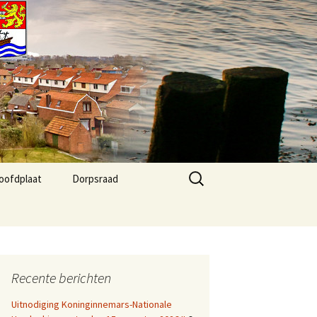
Zoeken
oofdplaat
Dorpsraad
naar:
 Agenda
Kernvisie Hoofdplaat
2024
fo
Dorpsraad Algemeen
Recente berichten
Dorpsraad berichten
Uitnodiging Koninginnemars-Nationale
Agenda Dorphuis