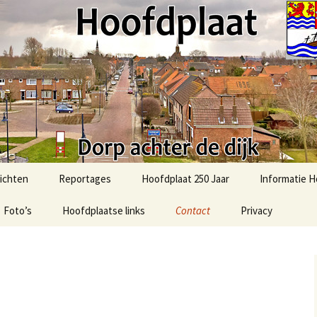
t.com
ichten
Reportages
Hoofdplaat 250 Jaar
Informatie H
Foto’s
51e Bevrijdingsmars-2025
Hoofdplaatse links
Contact
Privacy
Activiteiten
Hoofdplaat
Foto’s uit het verleden
2025: Sint in Hoofdplaat
Algemene in
Ommetje