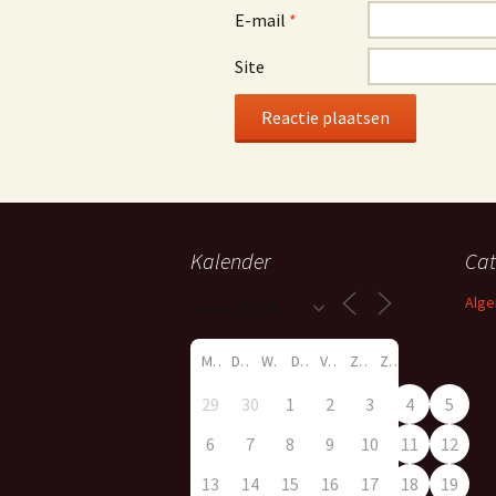
E-mail
*
Site
Kalender
Cat
Alg
M
D
W
D
V
Z
Z
29
30
1
2
3
4
5
6
7
8
9
10
11
12
13
14
15
16
17
18
19