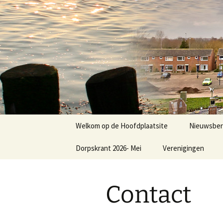
Dorp achter de dijk
Ga
naar
de
Hoofdplaa
inhoud
Welkom op de Hoofdplaatsite
Nieuwsber
Dorpskrant 2026- Mei
Verenigingen
Nieuws
E.V.C.
Contact