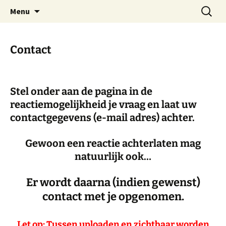
Dorp achter de dijk
Ga
Zoeken
Hoofdplaat.com
Menu
naar
naar:
de
inhoud
Contact
Stel onder aan de pagina in de
reactiemogelijkheid je vraag en laat uw
contactgegevens (e-mail adres) achter.
Gewoon een reactie achterlaten mag
natuurlijk ook…
Er wordt daarna (indien gewenst)
contact met je opgenomen.
Let op
: Tussen uploaden en zichtbaar worden