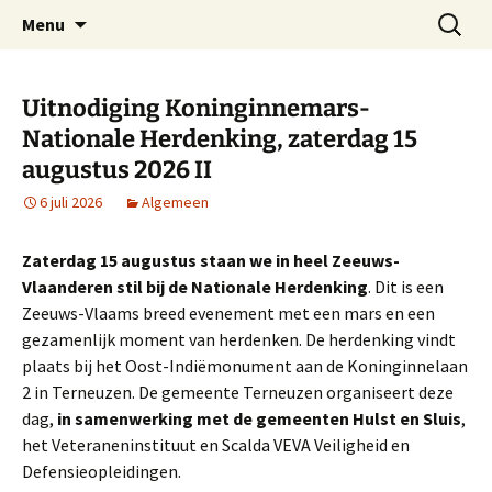
Dorp achter de dijk
Ga
Zoeken
Hoofdplaat.com
Menu
naar
naar:
de
inhoud
Uitnodiging Koninginnemars-
Nationale Herdenking, zaterdag 15
augustus 2026 II
6 juli 2026
Algemeen
Zaterdag 15 augustus staan we in heel Zeeuws-
Vlaanderen stil bij de Nationale Herdenking
. Dit is een
Zeeuws-Vlaams breed evenement met een mars en een
gezamenlijk moment van herdenken. De herdenking vindt
plaats bij het Oost-Indiëmonument aan de Koninginnelaan
2 in Terneuzen. De gemeente Terneuzen organiseert deze
dag,
in samenwerking met de gemeenten Hulst en Sluis
,
het Veteraneninstituut en Scalda VEVA Veiligheid en
Defensieopleidingen.