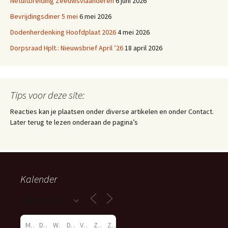
Netuitbreiding Zeeuwsvlaanderen
6 juni 2026
Bevrijdingsdiner 5 mei
6 mei 2026
Dodenherdenking Hoofdplaat 2026
4 mei 2026
Dorpsraad Hplt.: Nieuwsbrief April ’26
18 april 2026
Tips voor deze site:
Reacties kan je plaatsen onder diverse artikelen en onder Contact.
Later terug te lezen onderaan de pagina’s
Kalender
M
D
W
D
V
Z
Z