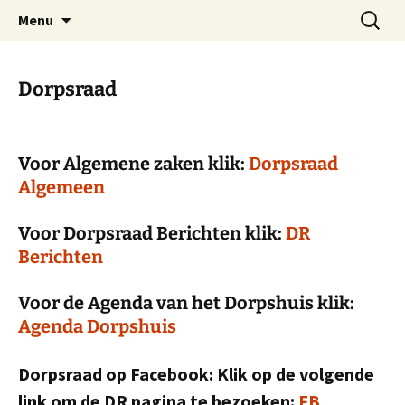
Dorp achter de dijk
Ga
Zoeken
Hoofdplaat.com
Menu
naar
naar:
de
inhoud
Dorpsraad
Voor Algemene zaken klik:
Dorpsraad
Algemeen
Voor Dorpsraad Berichten klik:
DR
Berichten
Voor de Agenda van het Dorpshuis klik:
Agenda Dorpshuis
Dorpsraad op Facebook: Klik op de volgende
link om de DR pagina te bezoeken:
FB