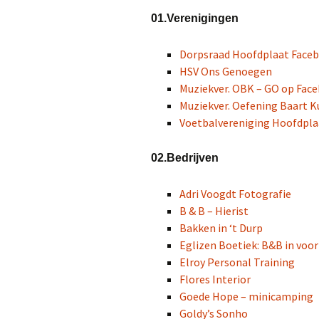
01.Verenigingen
Dorpsraad Hoofdplaat Face
HSV Ons Genoegen
Muziekver. OBK – GO op Fac
Muziekver. Oefening Baart K
Voetbalvereniging Hoofdpla
02.Bedrijven
Adri Voogdt Fotografie
B & B – Hierist
Bakken in ‘t Durp
Eglizen Boetiek: B&B in voo
Elroy Personal Training
Flores Interior
Goede Hope – minicamping
Goldy’s Sonho