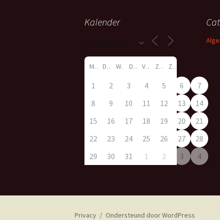
Kalender
Cat
Alg
M
D
W
D
V
Z
Z
1
2
3
4
5
6
7
8
9
10
11
12
13
14
15
16
17
18
19
20
21
22
23
24
25
26
27
28
29
30
31
1
2
3
4
Privacy
Ondersteund door WordPress