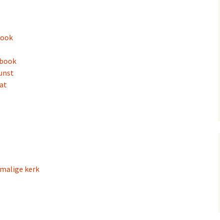
book
ebook
unst
at
rmalige kerk