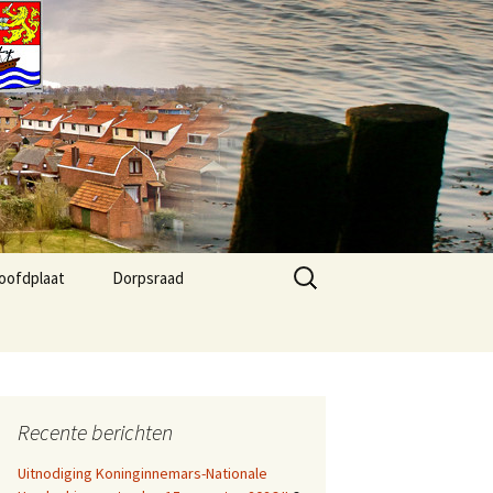
Zoeken
oofdplaat
Dorpsraad
naar:
 Agenda
Kernvisie Hoofdplaat
2024
fo
Dorpsraad Algemeen
Recente berichten
Dorpsraad berichten
Uitnodiging Koninginnemars-Nationale
Agenda Dorphuis