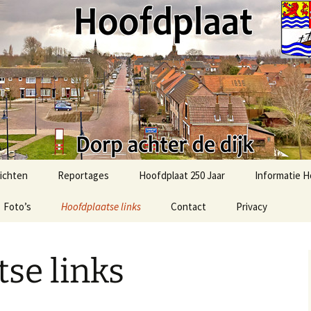
t.com
ichten
Reportages
Hoofdplaat 250 Jaar
Informatie H
Foto’s
51e Bevrijdingsmars-2025
Hoofdplaatse links
Contact
Privacy
Activiteiten
Hoofdplaat
Foto’s uit het verleden
2025: Sint in Hoofdplaat
Algemene in
se links
Ommetje