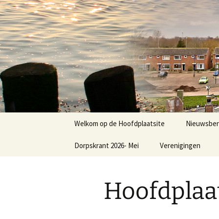
Dorp achter de dijk
Ga
naar
de
Hoofdplaa
inhoud
Welkom op de Hoofdplaatsite
Nieuwsber
Dorpskrant 2026- Mei
Verenigingen
Nieuws
E.V.C.
Hoofdplaat