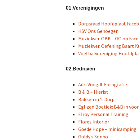
01.Verenigingen
Dorpsraad Hoofdplaat Face
HSV Ons Genoegen
Muziekver. OBK – GO op Fac
Muziekver. Oefening Baart K
Voetbalvereniging Hoofdpla
02.Bedrijven
Adri Voogdt Fotografie
B & B – Hierist
Bakken in ‘t Durp
Eglizen Boetiek: B&B in voo
Elroy Personal Training
Flores Interior
Goede Hope – minicamping
Goldy’s Sonho