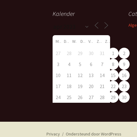
Kalender
Cat
Alg
M
D
W
D
V
Z
Z
27
28
29
30
31
1
2
3
4
5
6
7
8
9
10
11
12
13
14
15
16
17
18
19
20
21
22
23
24
25
26
27
28
29
30
Privacy
Ondersteund door WordPress