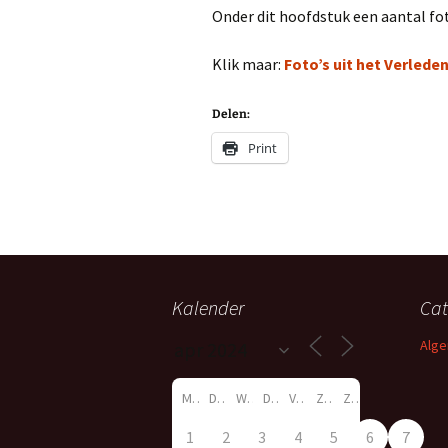
Onder dit hoofdstuk een aantal fo
Klik maar:
Foto’s uit het Verlede
Delen:
Print
Kalender
Cat
Alg
M
D
W
D
V
Z
Z
1
2
3
4
5
6
7