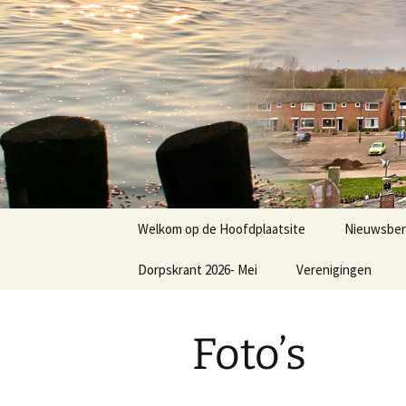
Dorp achter de dijk
Ga
naar
de
Hoofdplaa
inhoud
Welkom op de Hoofdplaatsite
Nieuwsber
Dorpskrant 2026- Mei
Verenigingen
Nieuws
E.V.C.
Foto’s