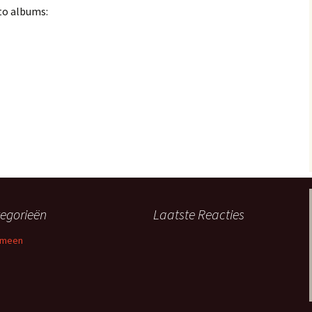
to albums:
n
egorieën
Laatste Reacties
emeen