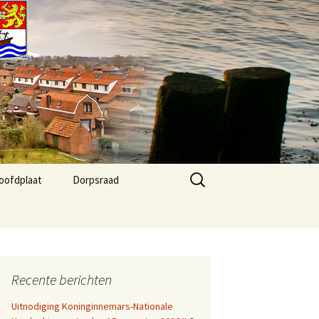
Zoeken
oofdplaat
Dorpsraad
naar:
 Agenda
Kernvisie Hoofdplaat
2024
fo
Dorpsraad Algemeen
Recente berichten
Dorpsraad berichten
Uitnodiging Koninginnemars-Nationale
Agenda Dorphuis