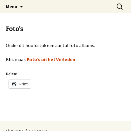
Dorp achter de dijk
Ga
Zoeken
Hoofdplaat.com
Menu
naar
naar:
de
inhoud
Foto’s
Onder dit hoofdstuk een aantal foto albums:
Klik maar:
Foto’s uit het Verleden
Delen:
Print
Recente berichten