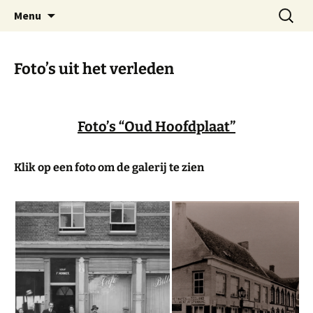
Dorp achter de dijk
Ga
Zoeken
Hoofdplaat.com
Menu
naar
naar:
de
inhoud
Foto’s uit het verleden
Foto’s “Oud Hoofdplaat”
Klik op een foto om de galerij te zien