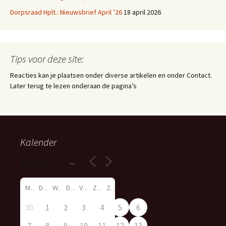
Dorpsraad Hplt.: Nieuwsbrief April ’26
18 april 2026
Tips voor deze site:
Reacties kan je plaatsen onder diverse artikelen en onder Contact.
Later terug te lezen onderaan de pagina’s
Kalender
M
D
W
D
V
Z
Z
30
1
2
3
4
5
6
7
8
9
10
11
12
13