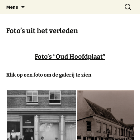
Dorp achter de dijk
Ga
Zoeken
Hoofdplaat.com
Menu
naar
naar:
de
inhoud
Foto’s uit het verleden
Foto’s “Oud Hoofdplaat”
Klik op een foto om de galerij te zien