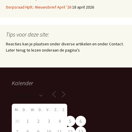
Dorpsraad Hplt.: Nieuwsbrief April ’26
18 april 2026
Tips voor deze site:
Reacties kan je plaatsen onder diverse artikelen en onder Contact.
Later terug te lezen onderaan de pagina’s
Kalender
M
D
W
D
V
Z
Z
30
1
2
3
4
5
6
7
8
9
10
11
12
13