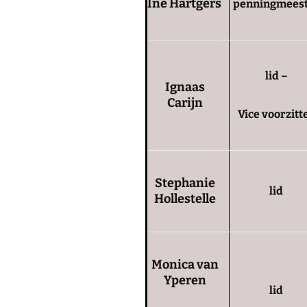
Ine Hartgers
penningmees
lid –
Ignaas
Carijn
Vice voorzitt
Stephanie
lid
Hollestelle
Monica van
Yperen
lid