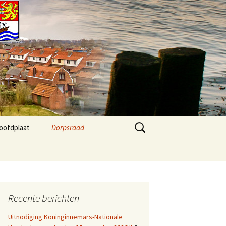
Zoeken
oofdplaat
Dorpsraad
naar:
 Agenda
Kernvisie Hoofdplaat
2024
fo
Dorpsraad Algemeen
Recente berichten
Dorpsraad berichten
Uitnodiging Koninginnemars-Nationale
Agenda Dorphuis