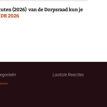
tuten (2026) van de Dorpsraad kun je
 DR 2026
egorieën
Laatste Reacties
emeen