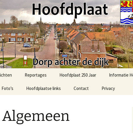
t.com
ichten
Reportages
Hoofdplaat 250 Jaar
Informatie H
Foto’s
51e Bevrijdingsmars-2025
Hoofdplaatse links
Contact
Privacy
Activiteiten
Hoofdplaat
Foto’s uit het verleden
2025: Sint in Hoofdplaat
Algemene in
 Algemeen
Ommetje