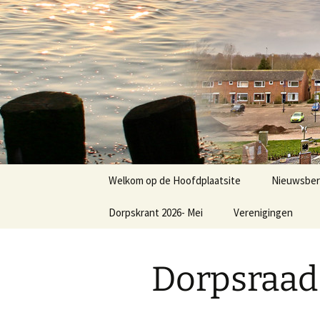
Dorp achter de dijk
Ga
naar
de
Hoofdplaa
inhoud
Welkom op de Hoofdplaatsite
Nieuwsber
Dorpskrant 2026- Mei
Verenigingen
Nieuws
E.V.C.
Dorpsraad