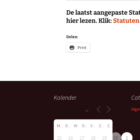
De laatst aangepaste Sta
hier lezen. Klik:
Statuten
Delen:
Print
Kalender
Cat
Alg
M
D
W
D
V
Z
Z
25
26
27
28
29
30
1