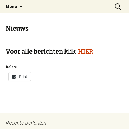
Dorp achter de dijk
Ga
Zoeken
Hoofdplaat.com
Menu
naar
naar:
de
inhoud
Nieuws
Voor alle berichten klik
HIER
Delen:
Print
Recente berichten