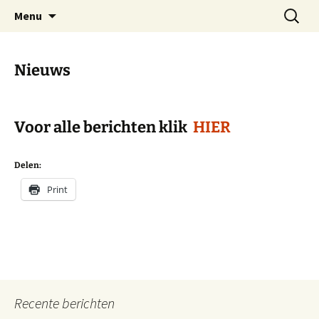
Dorp achter de dijk
Ga
Zoeken
Hoofdplaat.com
Menu
naar
naar:
de
inhoud
Nieuws
Voor alle berichten klik
HIER
Delen:
Print
Recente berichten