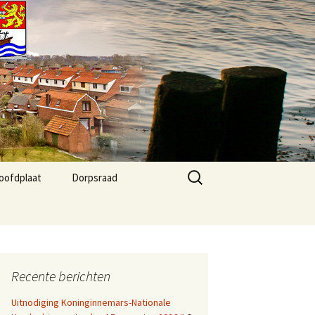
Zoeken
oofdplaat
Dorpsraad
naar:
 Agenda
Kernvisie Hoofdplaat
2024
fo
Dorpsraad Algemeen
Recente berichten
Dorpsraad berichten
Uitnodiging Koninginnemars-Nationale
Agenda Dorphuis