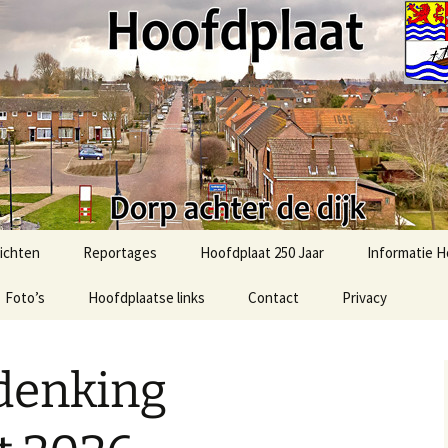
t.com
ichten
Reportages
Hoofdplaat 250 Jaar
Informatie H
Foto’s
51e Bevrijdingsmars-2025
Hoofdplaatse links
Contact
Privacy
Activiteiten
Hoofdplaat
Foto’s uit het verleden
2025: Sint in Hoofdplaat
Algemene in
denking
Ommetje