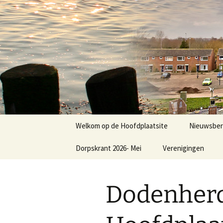
Dorp achter de dijk
Ga
naar
de
Hoofdplaa
inhoud
Welkom op de Hoofdplaatsite
Nieuwsber
Dorpskrant 2026- Mei
Verenigingen
Nieuws
E.V.C.
Dodenher