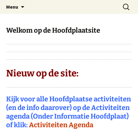
Dorp achter de dijk
Ga
Zoeken
Hoofdplaat.com
Menu
naar
naar:
de
inhoud
Welkom op de Hoofdplaatsite
Nieuw op de site:
Kijk voor alle Hoofdplaatse activiteiten
(en de info daarover) op de Activiteiten
agenda (Onder Informatie Hoofdplaat)
of klik:
Activiteiten Agenda