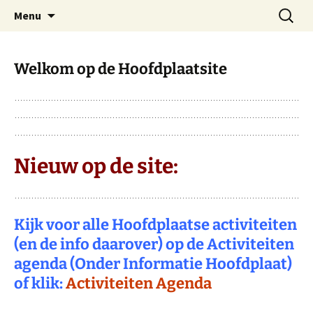
Dorp achter de dijk
Ga
Zoeken
Hoofdplaat.com
Menu
naar
naar:
de
inhoud
Welkom op de Hoofdplaatsite
Nieuw op de site:
Kijk voor alle Hoofdplaatse activiteiten
(en de info daarover) op de Activiteiten
agenda (Onder Informatie Hoofdplaat)
of klik:
Activiteiten Agenda